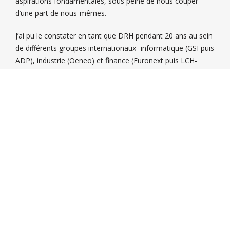
aspirations fondamentales, sous peine de nous couper
d’une part de nous-mêmes.
J’ai pu le constater en tant que DRH pendant 20 ans au sein
de différents groupes internationaux -informatique (GSI puis
ADP), industrie (Oeneo) et finance (Euronext puis LCH-
Clearnet)-, de différentes cultures -latine et anglo-saxonne-
et dans différents contextes -périodes de croissance et de
restructuration-.
Ce sont toujours les mêmes principes de management qui
permettent d’obtenir de la performance dans la durée. La
direction doit faire confiance, donner intérêt à bien faire,
mettre en correspondance pouvoir et responsabilité et être
exemplaire.
C’est pour accompagner les dirigeants qui se retrouvent
seuls dans un monde mouvant, complexe et déraciné que
j’ai créé PAG Conseils. Je mets à leur service une expérience
de l’accompagnement des dirigeants, une connaissance